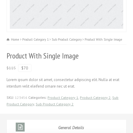
Home
Product Category 1
Sub Product Category
Product With Single Image
Product With Single Image
$115
$70
Lorem ipsum dolor sit amet, consectetur adipiscing elit. Nulla at erat
interdum velit eleifend ornare nec ut erat.
SKU:
123456
Categories:
Product Category 1
,
Product Category 2
,
Sub
Product Category
,
Sub Product Category 2
General Details