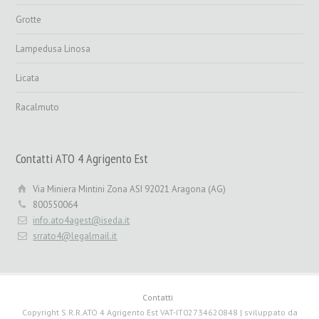
Grotte
Lampedusa Linosa
Licata
Racalmuto
Contatti ATO 4 Agrigento Est
Via Miniera Mintini Zona ASI 92021 Aragona (AG)
800550064
info.ato4agest@iseda.it
srrato4@legalmail.it
Contatti
Copyright S.R.R.ATO 4 Agrigento Est VAT-IT02734620848 | sviluppato da